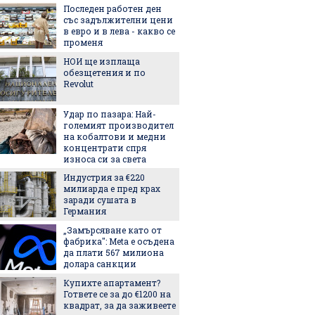
Последен работен ден
3 лесни
със задължителни цени
рецепт
в евро и в лева - какво се
променя
НОИ ще изплаща
5 прич
обезщетения и по
петна 
Revolut
Удар по пазара: Най-
Чарлийз
големият производител
на кобалтови и медни
концентрати спря
износа си за света
Нова т
Индустрия за €220
предст
милиарда е пред крах
произх
заради сушата в
на Зем
Германия
По-мал
„Замърсяване като от
по-здр
фабрика": Meta е осъдена
остаряв
да плати 567 милиона
показв
долара санкции
изслед
Купихте апартамент?
Мартин
Гответе се за до €1200 на
българ
квадрат, за да заживеете
Halfbik