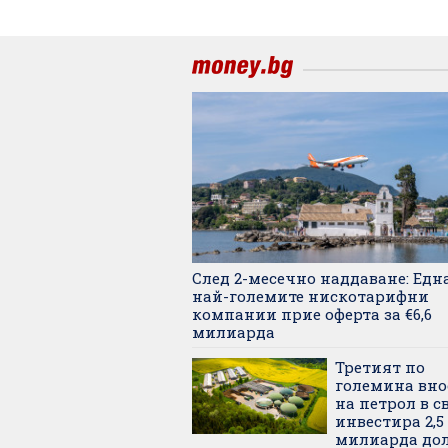
След 2-месечно наддаване: Едн
най-големите нискотарифни
компании прие оферта за €6,6
милиарда
Третият по
големина вно
на петрол в с
инвестира 2,5
милиарда дол