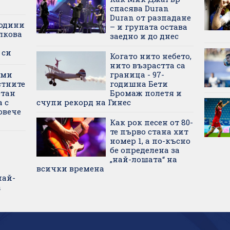
спасява Duran
Duran от разпадане
години
– и групата остава
лкова
заедно и до днес
 си
Когато нито небето,
нито възрастта са
еми
граница - 97-
стните
годишна Бети
стан
Бромаж полетя и
 с
счупи рекорд на Гинес
овече
Как рок песен от 80-
те първо стана хит
номер 1, а по-късно
бе определена за
„най-лошата“ на
всички времена
най-
а