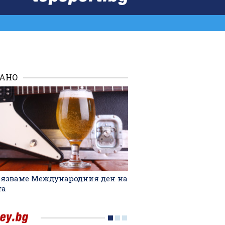
ВХОД
РАНО
лязваме Международния ден на
та