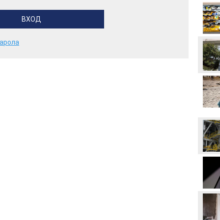
Аржентина изрази
подкрепата си за Джани
Инфантино
парола
Формула 1 планира
увеличена бройка на
спринтовите
състезания през 2027
година
Леонардо Бонучи ще
бъде част от екипа на
италианския
национален отбор
Левски отряза
Олимпиакос за Акрам
Бурас
Златна победа: ЦСКА
покори 20-а държава!
Макаби Тел Авив срещу
ЦСКА, "жълтите" на
колене!