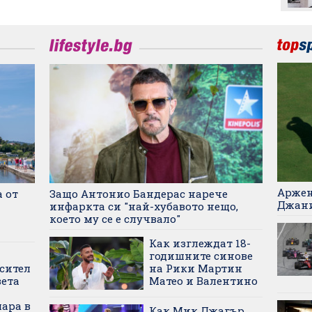
Аржен
а от
Защо Антонио Бандерас нарече
Джан
инфаркта си "най-хубавото нещо,
което му се е случвало"
Как изглеждат 18-
годишните синове
сител
на Рики Мартин
вета
Матео и Валентино
ара в
Как Мик Джагър