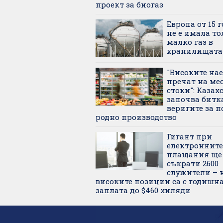
проект за биогаз
Европа от 15 
не е имала то
малко газ в
хранилищата
"Високите на
пречат на ме
стоки": Казах
започва битка
веригите за п
родно производство
Гигант при
електронните
плащания ще
съкрати 2600
служители – 
високите позиции са с годишн
заплата до $460 хиляди