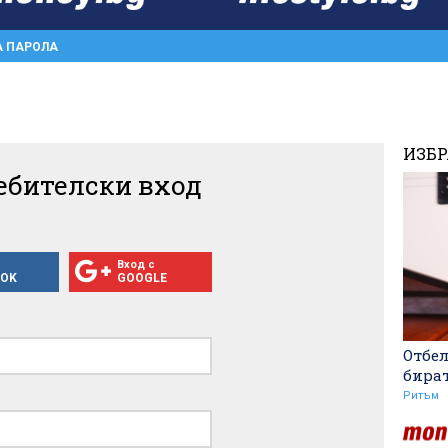
А ПАРОЛА
ИЗБ
ебителски вход
Вход с
OOK
GOOGLE
Отбе
бира
Ритъм