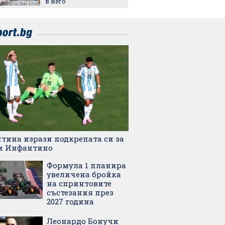
в него
сме на 
тясна 
конкуренция"
тина изрази подкрепата си за
и Инфантино
Формула 1 планира
увеличена бройка
на спринтовите
състезания през
2027 година
Леонардо Бонучи