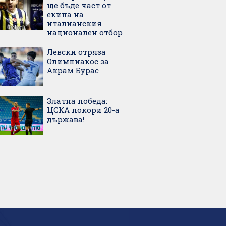
ще бъде част от
екипа на
италианския
национален отбор
Левски отряза
Олимпиакос за
Акрам Бурас
Златна победа:
ЦСКА покори 20-а
държава!