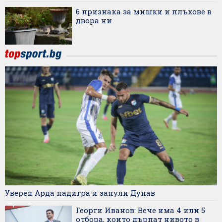
6 признака за мишки и плъхове в
двора ни
Уверен Арда надигра и занули Дунав
Георги Иванов: Вече има 4 или 5
отбора, които дърпат нивото в