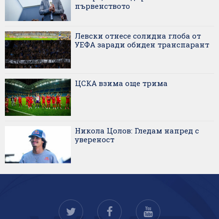
първенството
Левски отнесе солидна глоба от
УЕФА заради обиден транспарант
ЦСКА взима още трима
Никола Цолов: Гледам напред с
увереност