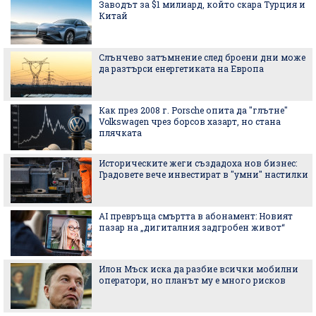
Заводът за $1 милиард, който скара Турция и
Китай
Слънчево затъмнение след броени дни може
да разтърси енергетиката на Европа
Как през 2008 г. Porsche опита да "глътне"
Volkswagen чрез борсов хазарт, но стана
плячката
Историческите жеги създадоха нов бизнес:
Градовете вече инвестират в "умни" настилки
AI превръща смъртта в абонамент: Новият
пазар на „дигиталния задгробен живот“
Илон Мъск иска да разбие всички мобилни
оператори, но планът му е много рисков