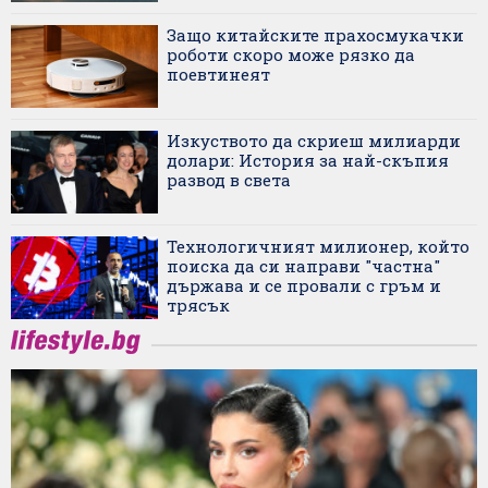
Защо китайските прахосмукачки
роботи скоро може рязко да
поевтинеят
Изкуството да скриеш милиарди
долари: История за най-скъпия
развод в света
Технологичният милионер, който
поиска да си направи "частна"
държава и се провали с гръм и
трясък