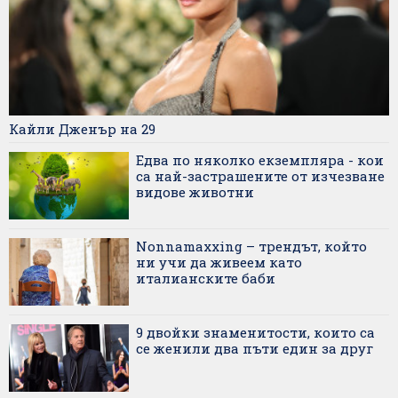
Кайли Дженър на 29
Едва по няколко екземпляра - кои
са най-застрашените от изчезване
видове животни
Nonnamaxxing – трендът, който
ни учи да живеем като
италианските баби
9 двойки знаменитости, които са
се женили два пъти един за друг