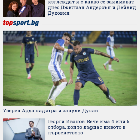
изглеждат и с какво се занимават
днес Джилиан Андерсън и Дейвид
Духовни
Уверен Арда надигра и занули Дунав
Георги Иванов: Вече има 4 или 5
отбора, които дърпат нивото в
първенството