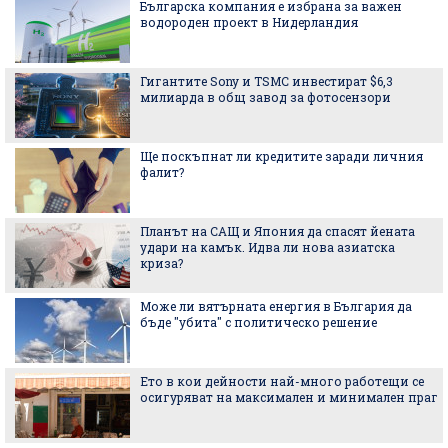
Българска компания е избрана за важен
водороден проект в Нидерландия
Гигантите Sony и TSMC инвестират $6,3
милиарда в общ завод за фотосензори
Ще поскъпнат ли кредитите заради личния
фалит?
Планът на САЩ и Япония да спасят йената
удари на камък. Идва ли нова азиатска
криза?
Може ли вятърната енергия в България да
бъде "убита" с политическо решение
Ето в кои дейности най-много работещи се
осигуряват на максимален и минимален праг