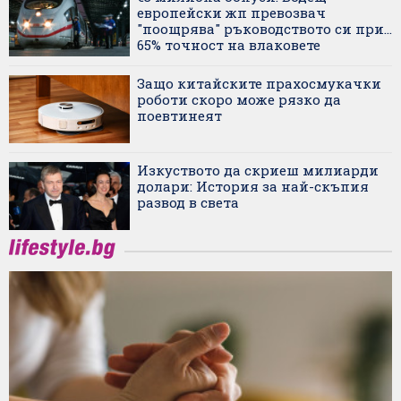
европейски жп превозвач
"поощрява" ръководството си при...
65% точност на влаковете
Защо китайските прахосмукачки
роботи скоро може рязко да
поевтинеят
Изкуството да скриеш милиарди
долари: История за най-скъпия
развод в света