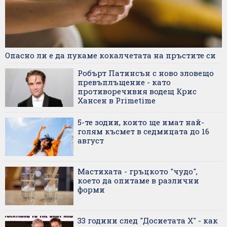
Опасно ли е да пукаме кокалчетата на пръстите си
Робърт Патинсън с ново зловещо
превъплъщение - като
противоречивия водещ Крис
Хансен в Primetime
5-те зодии, които ще имат най-
голям късмет в седмицата до 16
август
Мастихата - гръцкото "чудо",
което да опитаме в различни
форми
33 години след "Досиетата X" - как