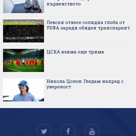
първенството
Левски отнесе солидна глоба от
УЕФА заради обиден транспарант
ЦСКА взима още трима
Никола Цолов: Гледам напред с
увереност