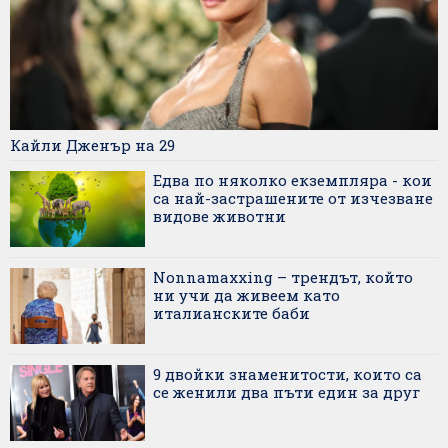
Кайли Дженър на 29
Едва по няколко екземпляра - кои
са най-застрашените от изчезване
видове животни
Nonnamaxxing – трендът, който
ни учи да живеем като
италианските баби
9 двойки знаменитости, които са
се женили два пъти един за друг