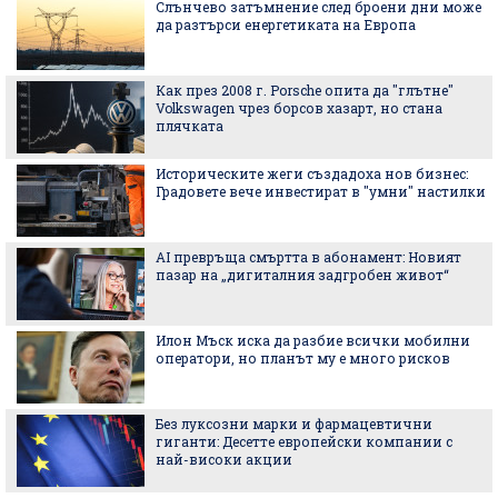
Слънчево затъмнение след броени дни може
да разтърси енергетиката на Европа
Как през 2008 г. Porsche опита да "глътне"
Volkswagen чрез борсов хазарт, но стана
плячката
Историческите жеги създадоха нов бизнес:
Градовете вече инвестират в "умни" настилки
AI превръща смъртта в абонамент: Новият
пазар на „дигиталния задгробен живот“
Илон Мъск иска да разбие всички мобилни
оператори, но планът му е много рисков
Без луксозни марки и фармацевтични
гиганти: Десетте европейски компании с
най-високи акции