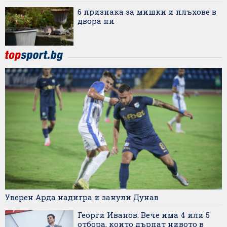
6 признака за мишки и плъхове в
двора ни
Уверен Арда надигра и занули Дунав
Георги Иванов: Вече има 4 или 5
отбора, които дърпат нивото в