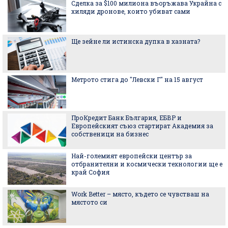
Сделка за $100 милиона въоръжава Украйна с
хиляди дронове, които убиват сами
Ще зейне ли истинска дупка в хазната?
Метрото стига до "Левски Г" на 15 август
ПроКредит Банк България, ЕБВР и
Европейският съюз стартират Академия за
собственици на бизнес
Най-големият европейски център за
отбранителни и космически технологии ще е
край София
Work Better – място, където се чувстваш на
мястото си