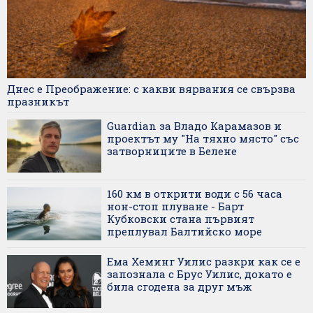
Днес е Преображение: с какви вярвания се свързва
празникът
Guardian за Владо Карамазов и
проектът му "На тяхно място" със
затворниците в Белене
160 км в открити води с 56 часа
нон-стоп плуване - Барт
Кубковски стана първият
преплувал Балтийско море
Ема Хеминг Уилис разкри как се е
запознала с Брус Уилис, докато е
била сгодена за друг мъж