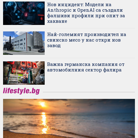
Нов инцидент: Модели на
Anthropic и OpenAI са създали
фалшиви профили при опит за
хакване
Най-големият производител на
свинско месо у нас откри нов
завод
Важна германска компания от
автомобилния сектор фалира