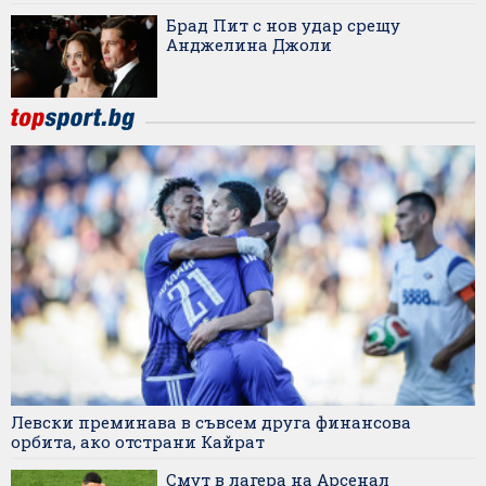
Брад Пит с нов удар срещу
Анджелина Джоли
Левски преминава в съвсем друга финансова
орбита, ако отстрани Кайрат
Смут в лагера на Арсенал