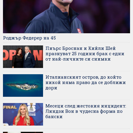
Роджър Федерер на 45
Пиърс Броснан и Кийли Шей
празнуват 25 години брак с едни
от най-личните си снимки
Италианският остров, до който
никой няма право да се доближи
дори
Месеци след жестокия инцидент:
Линдзи Вон в чудесна форма по
бански