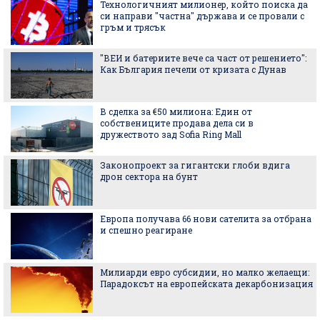
Технологичният милионер, който поиска да
си направи "частна" държава и се провали с
гръм и трясък
"ВЕИ и батериите вече са част от решението":
Как България печели от кризата с Дунав
В сделка за €50 милиона: Един от
собствениците продава дела си в
дружеството зад Sofia Ring Mall
Законопроект за гигантски глоби вдига
дрон сектора на бунт
Европа получава 66 нови сателита за отбрана
и спешно реагиране
Милиарди евро субсидии, но малко желаещи:
Парадоксът на европейската декарбонизация