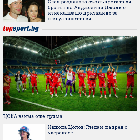
След раздялата със съпругата си -
братът на Анджелина Джоли с
изненадващо признание за
сексуалността си
ЦСКА взима още трима
Никола Цолов: Гледам напред с
увереност