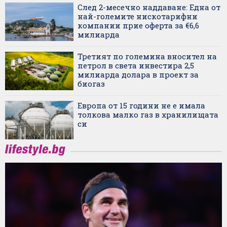
След 2-месечно наддаване: Една от
най-големите нискотарифни
компании прие оферта за €6,6
милиарда
Третият по големина вносител на
петрол в света инвестира 2,5
милиарда долара в проект за
биогаз
Европа от 15 години не е имала
толкова малко газ в хранилищата
си