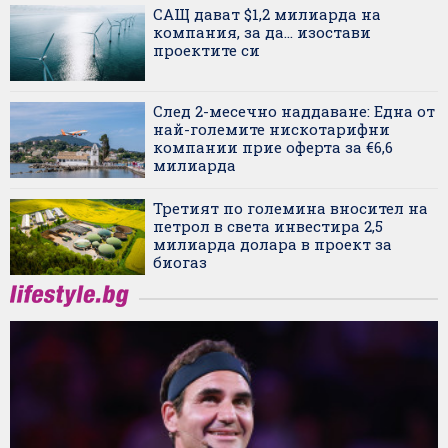
САЩ дават $1,2 милиарда на
компания, за да... изостави
проектите си
След 2-месечно наддаване: Една от
най-големите нискотарифни
компании прие оферта за €6,6
милиарда
Третият по големина вносител на
петрол в света инвестира 2,5
милиарда долара в проект за
биогаз