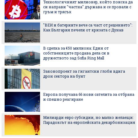
Технологичният милионер, който поиска да
си направи "частна" държава и се провали с
гръм и трясък
"ВЕИ и батериите вече са част от решението":
Как България печели от кризата с Дунав
В сделка за €50 милиона: Един от
собствениците продава дела си в
дружеството зад Sofia Ring Mall
Законопроект за гигантски глоби вдига
дрон сектора на бунт
Европа получава 66 нови сателита за отбрана
и спешно реагиране
Милиарди евро субсидии, но малко желаещи:
Парадоксът на европейската декарбонизация