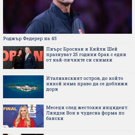
Роджър Федерер на 45
Пиърс Броснан и Кийли Шей
празнуват 25 години брак с едни
от най-личните си снимки
Италианският остров, до който
никой няма право да се доближи
дори
Месеци след жестокия инцидент:
Линдзи Вон в чудесна форма по
бански