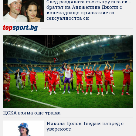
След раздялата със съпругата си -
братът на Анджелина Джоли с
изненадващо признание за
сексуалността си
ЦСКА взима още трима
Никола Цолов: Гледам напред с
увереност