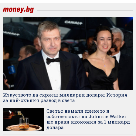
Изкуството да скриеш милиарди долари: История
за най-скъпия развод в света
Светът намали пиенето и
собственикът на Johnnie Walker
ще прави икономии за 1 милиард
долара