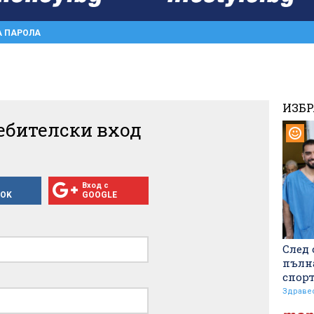
А ПАРОЛА
ИЗБ
ебителски вход
Вход с
OOK
GOOGLE
След 
пълн
спор
Здраве