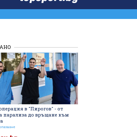
ВХОД
РАНО
операция в "Пирогов" - от
а парализа до връщане към
та
опазване