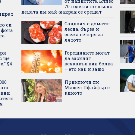
а
от нацистите. Близо
70 години по-късно
децата им най-накрая се срещат
спират
Сандвич с домати:
то си
лесна, бърза и
 фона
свежа вечеря за
та
лятото
бри
Горещините могат
с ще
да засилят
и" $4
всякакъв вид болка
– ето как и защо
000
Приключи ли
лага
Мишел Пфайфър с
авни
киното
хотели
ия