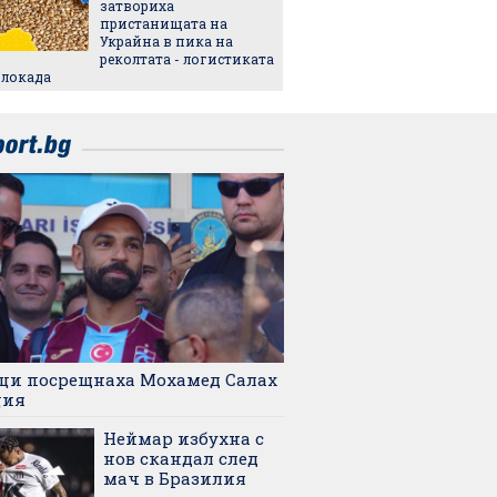
затвориха
безпла
пристанищата на
отпад
Украйна в пика на
реколтата - логистиката
блокада
ци посрещнаха Мохамед Салах
ция
Неймар избухна с
нов скандал след
мач в Бразилия