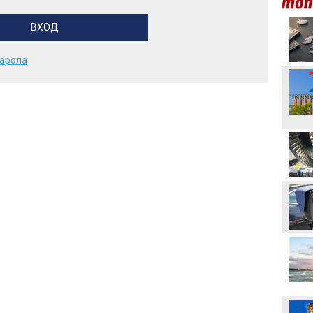
Стотици посрещнаха
Мохамед Салах в Турция
парола
Неймар избухна с нов
скандал след мач в
Бразилия
Вицепрезидентът на
УЕФА: Имаме нужда от
кандидат срещу
Инфантино
Акрам Бурас може да
отсъства дълго от
терените
Христо Янев вече е
наясно със състава за
мача с Макаби
Левски - Кайрат може да
се окаже последния
евромач на "Герена" в