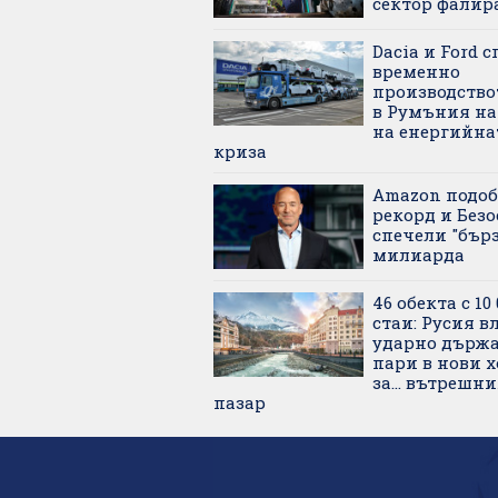
сектор фалир
Dacia и Ford 
временно
производство
в Румъния на
на енергийна
криза
Amazon подо
рекорд и Безо
спечели "бърз
милиарда
46 обекта с 10 
стаи: Русия в
ударно държ
пари в нови 
за... вътрешн
пазар