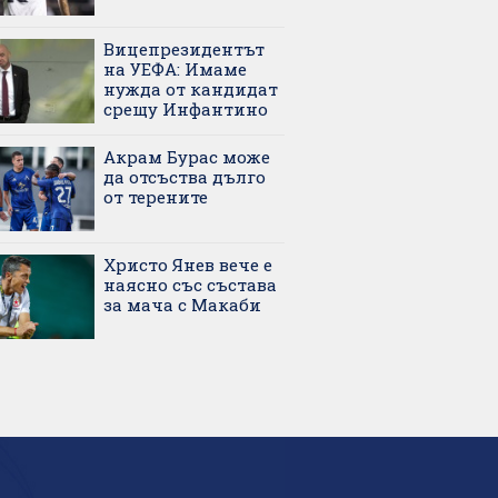
Вицепрезидентът
на УЕФА: Имаме
нужда от кандидат
срещу Инфантино
Акрам Бурас може
да отсъства дълго
от терените
Христо Янев вече е
наясно със състава
за мача с Макаби