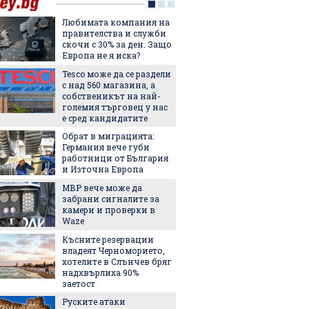
Любимата компания на
5 люби
правителства и служби
лятото
скочи с 30% за ден. Защо
Европа не я иска?
Tesco може да се раздели
Пет не
с над 560 магазина, а
използ
собственикът на най-
чекмед
големия търговец у нас
и зеле
е сред кандидатите
хладил
Обрат в миграцията:
Държав
Германия вече губи
евтини
работници от България
ток в с
и Източна Европа
МВР вече може да
Изнена
забрани сигналите за
опреде
камери и проверки в
добрия
Waze
според 
останал
Късните резервации
След Т
владеят Черноморието,
още ед
хотелите в Слънчев бряг
официа
надхвърлиха 90%
името с
заетост
Руските атаки
Къде в