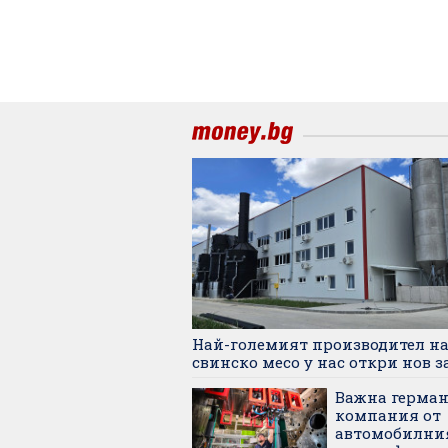
Най-големият производител н
свинско месо у нас откри нов з
Важна герман
компания от
автомобилни