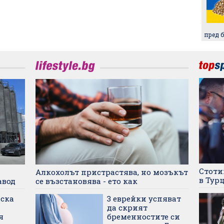
този му вид
пред 
Стоти
а
Алкохолът пристрастява, но мозъкът
в Тур
авод
се възстановява - ето как
ска
3 еврейки успяват
да скрият
я
бременностите си