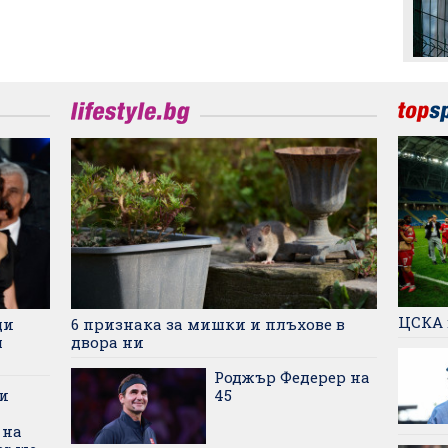
национален отбор
ЦСКА 
ди
6 признака за мишки и плъхове в
я
двора ни
Роджър Федерер на
и
45
 на