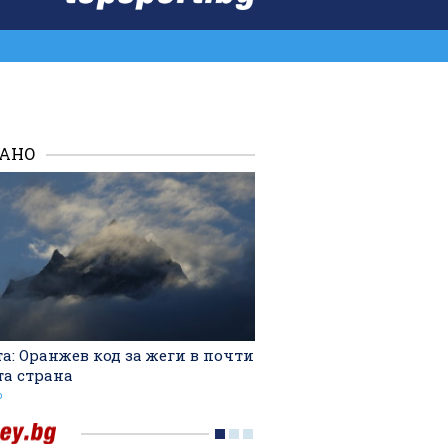
ВХОД
РАНО
а: Оранжев код за жеги в почти
та страна
о