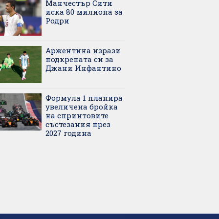
Манчестър Сити
иска 80 милиона за
Родри
Аржентина изрази
подкрепата си за
Джани Инфантино
Формула 1 планира
увеличена бройка
на спринтовите
състезания през
2027 година