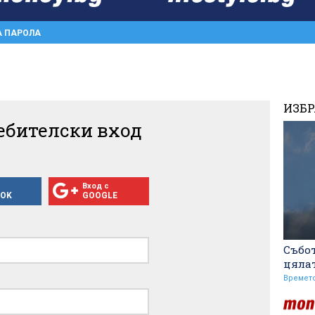
А ПАРОЛА
ИЗБ
ебителски вход
Вход с
OOK
GOOGLE
Събот
цяла
Времет