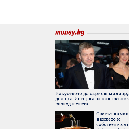
Изкуството да скриеш милиар
долари: История за най-скъпи
развод в света
Светът намал
пиенето и
собственикът