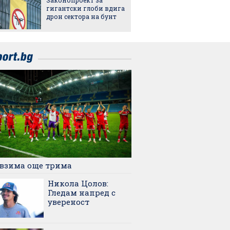
Royal
гигантски глоби вдига
дрон сектора на бунт
взима още трима
Никола Цолов:
Гледам напред с
увереност