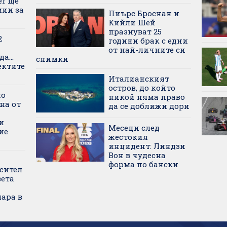
er ще
ии за
Пиърс Броснан и
Кийли Шей
празнуват 25
2
години брак с едни
от най-личните си
а...
снимки
ектите
Италианският
остров, до който
но
никой няма право
на от
да се доближи дори
и
Месеци след
ие
жестокия
инцидент: Линдзи
Вон в чудесна
форма по бански
сител
вета
ара в