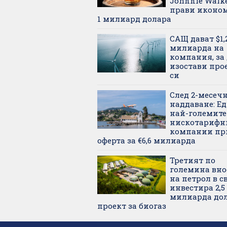
Johnnie Walk
прави иконом
1 милиард долара
САЩ дават $1,
милиарда на
компания, за д
изостави про
си
След 2-месеч
наддаване: Ед
най-големите
нискотарифн
компании пр
оферта за €6,6 милиарда
Третият по
големина вно
на петрол в с
инвестира 2,5
милиарда дол
проект за биогаз