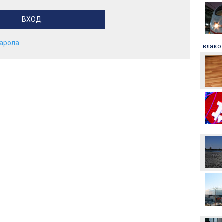
ЦСКА взима още трима
парола
Никола Цолов: Гледам
влако
напред с увереност
Манчестър Сити иска 80
милиона за Родри
Аржентина изрази
подкрепата си за Джани
Инфантино
Формула 1 планира
увеличена бройка на
спринтовите
състезания през 2027
година
Леонардо Бонучи ще
бъде част от екипа на
италианския