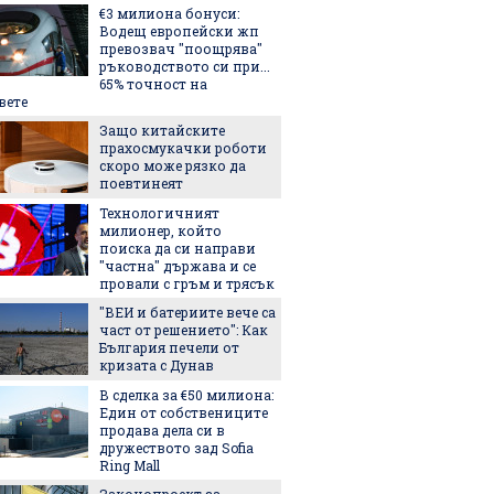
€3 милиона бонуси:
Тук Ос
Водещ европейски жп
истинс
превозвач "поощрява"
ярко, 
ръководството си при...
незабр
65% точност на
5-те н
вете
българс
Защо китайските
идеи к
прахосмукачки роботи
тях
скоро може рязко да
Лека, 
поевтинеят
здраво
Технологичният
салата,
милионер, който
за лято
поиска да си направи
3 книги
"частна" държава и се
провали с гръм и трясък
"ВЕИ и батериите вече са
част от решението": Как
Лятнат
България печели от
задълж
кризата с Дунав
със себ
В сделка за €50 милиона:
Един от собствениците
Легенда
продава дела си в
легенда
дружеството зад Sofia
Matador
Ring Mall
наследс
Законопроект за