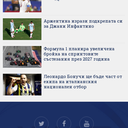
Аржентина изрази подкрепата си
за Джани Инфантино
Формула 1 планира увеличена
бройка на спринтовите
състезания през 2027 година
Леонардо Бонучи ще бъде част от
екипа на италианския
национален отбор