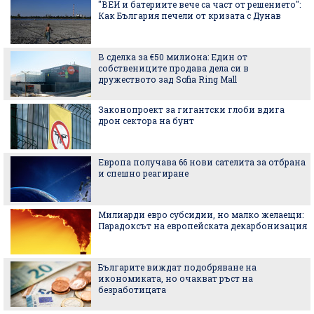
"ВЕИ и батериите вече са част от решението":
Как България печели от кризата с Дунав
В сделка за €50 милиона: Един от
собствениците продава дела си в
дружеството зад Sofia Ring Mall
Законопроект за гигантски глоби вдига
дрон сектора на бунт
Европа получава 66 нови сателита за отбрана
и спешно реагиране
Милиарди евро субсидии, но малко желаещи:
Парадоксът на европейската декарбонизация
Българите виждат подобряване на
икономиката, но очакват ръст на
безработицата