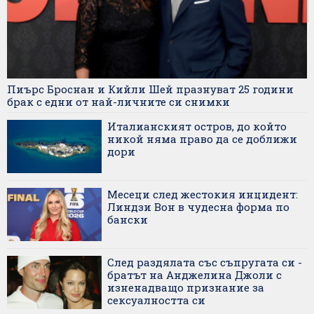
Пиърс Броснан и Кийли Шей празнуват 25 години
брак с едни от най-личните си снимки
Италианският остров, до който
никой няма право да се доближи
дори
Месеци след жестокия инцидент:
Линдзи Вон в чудесна форма по
бански
След раздялата със съпругата си -
братът на Анджелина Джоли с
изненадващо признание за
сексуалността си