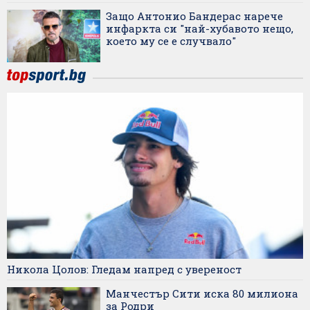
Защо Антонио Бандерас нарече
инфаркта си "най-хубавото нещо,
което му се е случвало"
Никола Цолов: Гледам напред с увереност
Манчестър Сити иска 80 милиона
за Родри