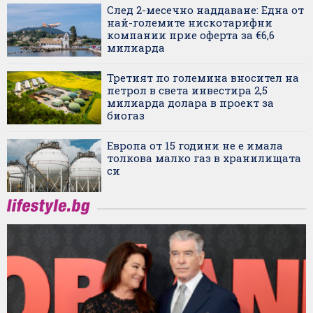
След 2-месечно наддаване: Една от
най-големите нискотарифни
компании прие оферта за €6,6
милиарда
Третият по големина вносител на
петрол в света инвестира 2,5
милиарда долара в проект за
биогаз
Европа от 15 години не е имала
толкова малко газ в хранилищата
си