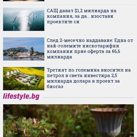
САЩ дават $1,2 милиарда на
компания, за да... изостави
проектите си
След 2-месечно наддаване: Една от
най-големите нискотарифни
компании прие оферта за €6,6
милиарда
Третият по големина вносител на
петрол в света инвестира 2,5
милиарда долара в проект за
биогаз