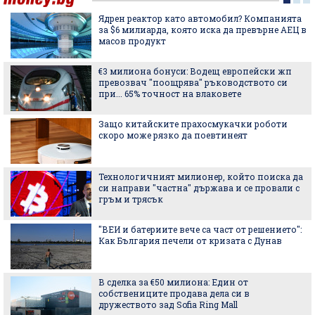
Ядрен реактор като автомобил? Компанията
за $6 милиарда, която иска да превърне АЕЦ в
масов продукт
€3 милиона бонуси: Водещ европейски жп
превозвач "поощрява" ръководството си
при... 65% точност на влаковете
Защо китайските прахосмукачки роботи
скоро може рязко да поевтинеят
Технологичният милионер, който поиска да
си направи "частна" държава и се провали с
гръм и трясък
"ВЕИ и батериите вече са част от решението":
Как България печели от кризата с Дунав
В сделка за €50 милиона: Един от
собствениците продава дела си в
дружеството зад Sofia Ring Mall