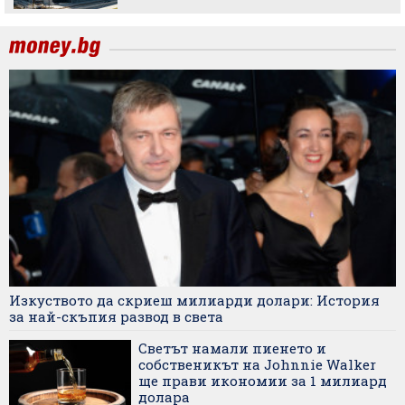
Изкуството да скриеш милиарди долари: История
за най-скъпия развод в света
Светът намали пиенето и
собственикът на Johnnie Walker
ще прави икономии за 1 милиард
долара