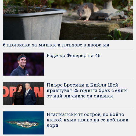
6 признака за мишки и плъхове в двора ни
Роджър Федерер на 45
Пиърс Броснан и Кийли Шей
празнуват 25 години брак с едни
от най-личните си снимки
Италианският остров, до който
никой няма право да се доближи
дори