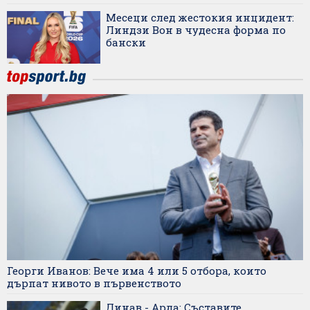
Месеци след жестокия инцидент:
Линдзи Вон в чудесна форма по
бански
Георги Иванов: Вече има 4 или 5 отбора, които
дърпат нивото в първенството
Динав - Арда: Съставите