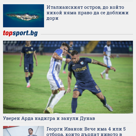
Италианският остров, до който
никой няма право да се доближи
дори
Уверен Арда надигра и занули Дунав
Георги Иванов: Вече има 4 или 5
отбора, които дърпат нивото в