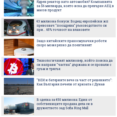
Ядрен реактор като автомобил? Компанията
за $6 милиарда, която иска да превърне АЕЦ в
масов продукт
€3 милиона бонуси: Водещ европейски жп
превозвач "поощрява" ръководството си
при... 65% точност на влаковете
Защо китайските прахосмукачки роботи
скоро може рязко да поевтинеят
Технологичният милионер, който поиска да
си направи "частна" държава и се провали с
гръм и трясък
"ВЕИ и батериите вече са част от решението":
Как България печели от кризата с Дунав
В сделка за €50 милиона: Един от
собствениците продава дела си в
дружеството зад Sofia Ring Mall