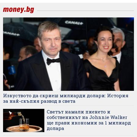
Изкуството да скриеш милиарди долари: История
за най-скъпия развод в света
Светът намали пиенето и
собственикът на Johnnie Walker
ще прави икономии за 1 милиард
долара