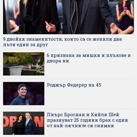
9 двойки знаменитости, които са се женили два
пъти един за друг
6 признака за мишки и плъхове в
двора ни
Роджър Федерер на 45
Пиърс Броснан и Кийли Шей
празнуват 25 години брак с едни
от най-личните си снимки