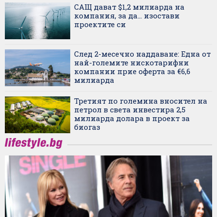
САЩ дават $1,2 милиарда на
компания, за да... изостави
проектите си
След 2-месечно наддаване: Една от
най-големите нискотарифни
компании прие оферта за €6,6
милиарда
Третият по големина вносител на
петрол в света инвестира 2,5
милиарда долара в проект за
биогаз