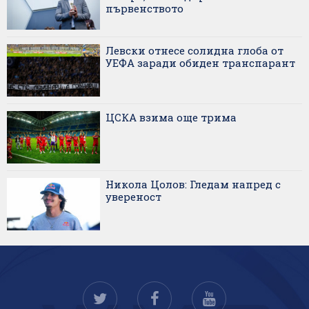
първенството
Левски отнесе солидна глоба от
УЕФА заради обиден транспарант
ЦСКА взима още трима
Никола Цолов: Гледам напред с
увереност