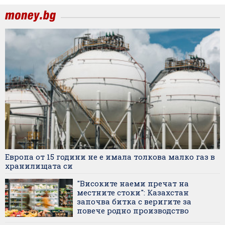
Европа от 15 години не е имала толкова малко газ в
хранилищата си
"Високите наеми пречат на
местните стоки": Казахстан
започва битка с веригите за
повече родно производство