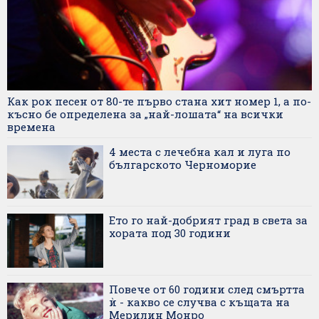
Как рок песен от 80-те първо стана хит номер 1, а по-
късно бе определена за „най-лошата“ на всички
времена
4 места с лечебна кал и луга по
българското Черноморие
Ето го най-добрият град в света за
хората под 30 години
Повече от 60 години след смъртта
ѝ - какво се случва с къщата на
Мерилин Монро