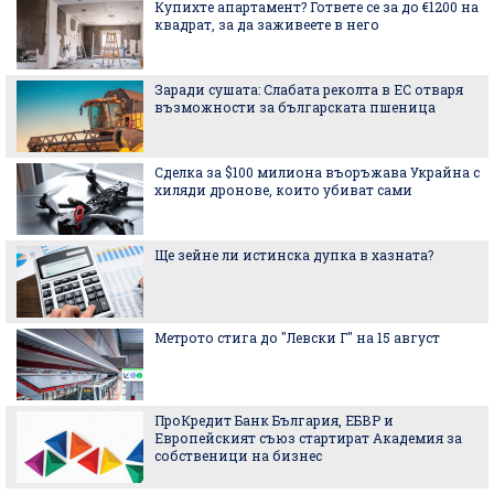
Купихте апартамент? Гответе се за до €1200 на
квадрат, за да заживеете в него
Заради сушата: Слабата реколта в ЕС отваря
възможности за българската пшеница
Сделка за $100 милиона въоръжава Украйна с
хиляди дронове, които убиват сами
Ще зейне ли истинска дупка в хазната?
Метрото стига до "Левски Г" на 15 август
ПроКредит Банк България, ЕБВР и
Европейският съюз стартират Академия за
собственици на бизнес