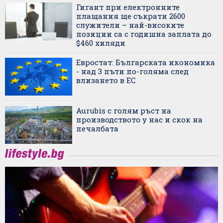
Гигант при електронните
плащания ще съкрати 2600
служители – най-високите
позиции са с годишна заплата до
$460 хиляди
Евростат: Българската икономика
- над 3 пъти по-голяма след
влизането в ЕС
Aurubis с голям ръст на
производството у нас и скок на
печалбата