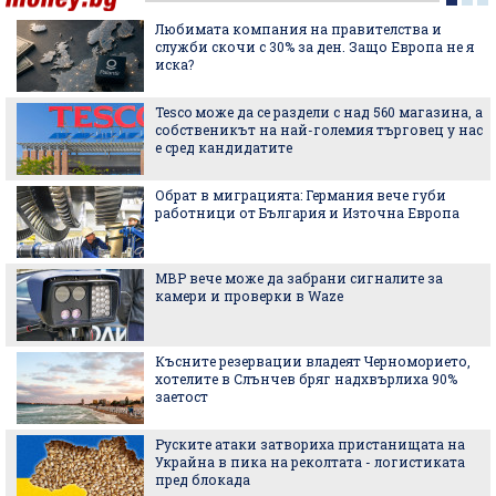
Любимата компания на правителства и
служби скочи с 30% за ден. Защо Европа не я
иска?
Tesco може да се раздели с над 560 магазина, а
собственикът на най-големия търговец у нас
е сред кандидатите
Обрат в миграцията: Германия вече губи
работници от България и Източна Европа
МВР вече може да забрани сигналите за
камери и проверки в Waze
Късните резервации владеят Черноморието,
хотелите в Слънчев бряг надхвърлиха 90%
заетост
Руските атаки затвориха пристанищата на
Украйна в пика на реколтата - логистиката
пред блокада