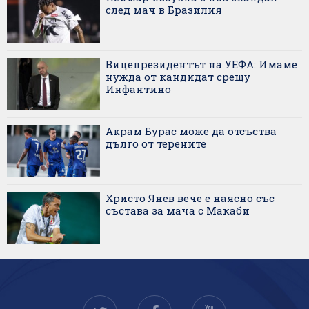
след мач в Бразилия
Вицепрезидентът на УЕФА: Имаме
нужда от кандидат срещу
Инфантино
Акрам Бурас може да отсъства
дълго от терените
Христо Янев вече е наясно със
състава за мача с Макаби