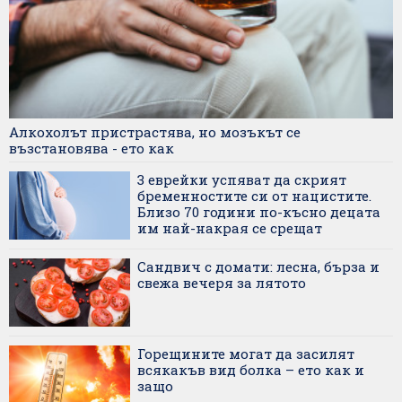
Алкохолът пристрастява, но мозъкът се
възстановява - ето как
3 еврейки успяват да скрият
бременностите си от нацистите.
Близо 70 години по-късно децата
им най-накрая се срещат
Сандвич с домати: лесна, бърза и
свежа вечеря за лятото
Горещините могат да засилят
всякакъв вид болка – ето как и
защо